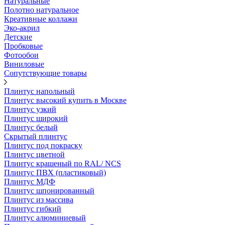
Натуральные
Полотно натуральное
Креативные коллажи
Эко-акрил
Детские
Пробковые
Фотообои
Виниловые
Сопутствующие товары
Плинтус напольный
Плинтус высокий купить в Москве
Плинтус узкий
Плинтус широкий
Плинтус белый
Скрытый плинтус
Плинтус под покраску
Плинтус цветной
Плинтус крашеный по RAL/ NCS
Плинтус ПВХ (пластиковый)
Плинтус МДФ
Плинтус шпонированный
Плинтус из массива
Плинтус гибкий
Плинтус алюминиевый