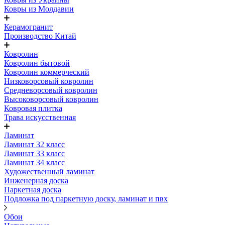
Ковры из Молдавии
Керамогранит
Производство Китай
Ковролин
Ковролин бытовой
Ковролин коммерческий
Низковорсовый ковролин
Средневорсовый ковролин
Высоковорсовый ковролин
Ковровая плитка
Трава искусственная
Ламинат
Ламинат 32 класс
Ламинат 33 класс
Ламинат 34 класс
Художественный ламинат
Инженерная доска
Паркетная доска
Подложка под паркетную доску, ламинат и пвх
Обои