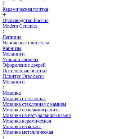
Керамическая плитка
Производство Россия
Modern Ceramics
Лепнина
Напольные плинтусы
Карнизы
Молдинги
Угловой элемент
Оформление дверей
Потолочные розетки
Плинтус Orac decor
Молдинги
Мозаика
Мозаика стеклянная
Мозаика стеклянная с камнем
Мозаика из керамогранита
Мозаика из натурального камня
Мозаика керамическая
Мозаика из кокоса
Мозаика металлическая