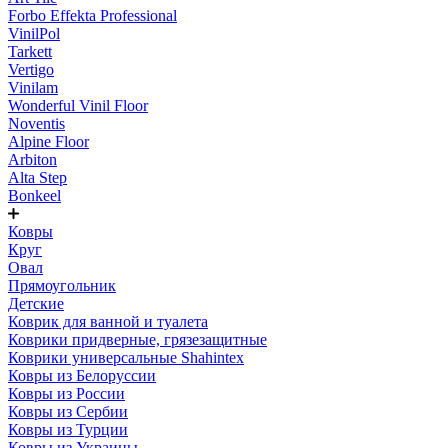
Forbo Effekta Professional
VinilPol
Tarkett
Vertigo
Vinilam
Wonderful Vinil Floor
Noventis
Alpine Floor
Arbiton
Alta Step
Bonkeel
Ковры
Круг
Овал
Прямоугольник
Детские
Коврик для ванной и туалета
Коврики придверные, грязезащитные
Коврики универсальные Shahintex
Ковры из Белоруссии
Ковры из России
Ковры из Сербии
Ковры из Турции
Ковры из Украины