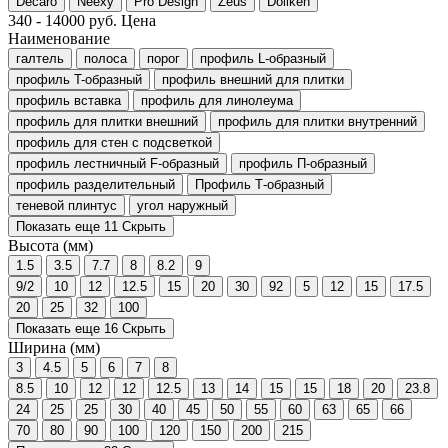
Decaro
Neexy
Pro Design
Zeus
Dollken
340
-
14000
руб.
Цена
Наименование
галтель
полоса
порог
профиль L-образный
профиль T-образный
профиль внешний для плитки
профиль вставка
профиль для линолеума
профиль для плитки внешний
профиль для плитки внутренний
профиль для стен с подсветкой
профиль лестничный F-образный
профиль П-образный
профиль разделительный
Профиль Т-образный
теневой плинтус
угол наружный
Показать еще 11
Скрыть
Высота (мм)
1.5
3.5
7.7
8
8.2
9
9/2
10
12
12.5
15
20
30
92
5
12
15
17.5
20
25
32
100
Показать еще 16
Скрыть
Ширина (мм)
3
4.5
5
6
7
8
8.5
10
12
12
12.5
13
14
15
15
18
20
23.8
24
25
25
30
40
45
50
55
60
63
65
66
70
80
90
100
120
150
200
215