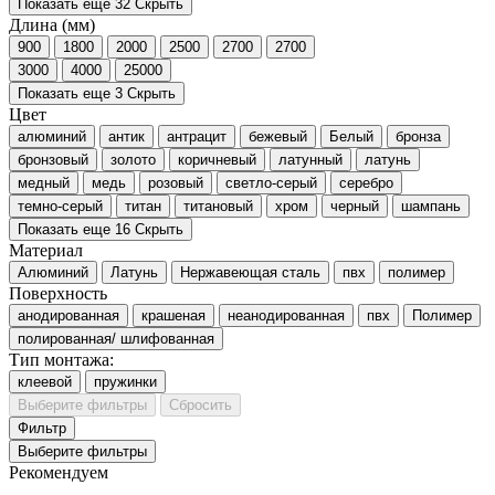
Показать еще 32
Скрыть
Длина (мм)
900
1800
2000
2500
2700
2700
3000
4000
25000
Показать еще 3
Скрыть
Цвет
алюминий
антик
антрацит
бежевый
Белый
бронза
бронзовый
золото
коричневый
латунный
латунь
медный
медь
розовый
светло-серый
серебро
темно-серый
титан
титановый
хром
черный
шампань
Показать еще 16
Скрыть
Материал
Алюминий
Латунь
Нержавеющая сталь
пвх
полимер
Поверхность
анодированная
крашеная
неанодированная
пвх
Полимер
полированная/ шлифованная
Тип монтажа:
клеевой
пружинки
Выберите фильтры
Сбросить
Фильтр
Выберите фильтры
Рекомендуем