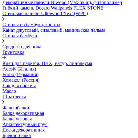
Декоративные панели Hiwood (Maximum), фитополимер
Гибкий камень Decaro Wallpanels FLEX STONE
Стеновые панели Ultrawood Next (WPC)
Стволы из бамбука, канаты
Канат джутовый, сизалевый, манильская пальма
Стволы бамбука
Средства для пола
Грунтовка
Клей для паркета, ПВХ, натур. линолеума
Adesiv (Италия)
Forbo (Германия)
Хомакол (Россия)
Лак для паркета
Масло
Шпатлевка
Фальшбалки
Балка декоративная
Балка угловая
Архитектурный брус
Доска декоративная
Бревно-балка