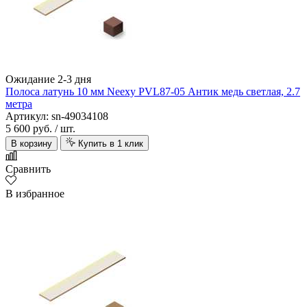
Ожидание 2-3 дня
Полоса латунь 10 мм Neexy PVL87-05 Антик медь светлая, 2.7
метра
Артикул: sn-49034108
5 600 руб.
/ шт.
В корзину
Купить в 1 клик
Сравнить
В избранное