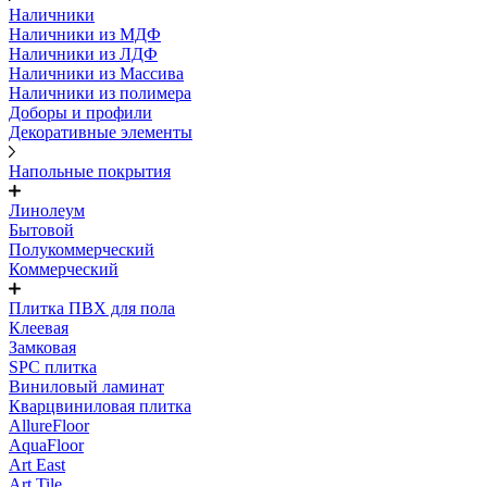
Наличники
Наличники из МДФ
Наличники из ЛДФ
Наличники из Массива
Наличники из полимера
Доборы и профили
Декоративные элементы
Напольные покрытия
Линолеум
Бытовой
Полукоммерческий
Коммерческий
Плитка ПВХ для пола
Клеевая
Замковая
SPC плитка
Виниловый ламинат
Кварцвиниловая плитка
AllureFloor
AquaFloor
Art East
Art Tile