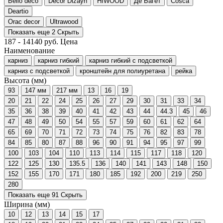
Bello deco
Decor Dizayn
HIWOOD
Де Багет
Cosca
Deartio
Orac decor
Ultrawood
Показать еще 2
Скрыть
187
-
14140
руб.
Цена
Наименование
карниз
карниз гибкий
карниз гибкий с подсветкой
карниз с подсветкой
кронштейн для полиуретана
рейка
Высота (мм)
93
147 мм
217 мм
13
16
19
20
21
22
24
25
26
27
29
30
31
33
34
35
36
38
39
40
41
42
43
44
44.3
45
46
47
48
49
50
54
55
57
59
60
61
62
64
65
69
70
71
72
73
74
75
76
82
83
78
84
85
80
87
88
96
90
91
94
95
97
99
100
103
104
110
113
114
115
117
118
120
122
125
130
135.5
136
140
141
143
148
150
152
155
170
171
180
185
192
200
219
250
280
Показать еще 91
Скрыть
Ширина (мм)
10
12
13
14
15
17