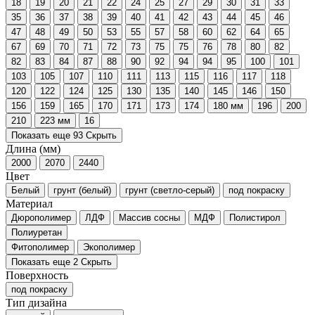
18
19
20
21
22
24
25
27
29
30
31
33
35
36
37
38
39
40
41
42
43
44
45
46
47
48
49
50
53
55
57
58
60
62
64
65
67
69
70
71
72
73
75
75
76
78
80
82
82
83
84
87
88
90
92
94
94
95
100
101
103
105
107
110
111
113
115
116
117
118
120
122
124
125
130
135
140
145
146
150
156
159
165
170
171
173
174
180 мм
196
200
210
223 мм
16
Показать еще 93
Скрыть
Длина (мм)
2000
2070
2440
Цвет
Белый
грунт (белый)
грунт (светло-серый)
под покраску
Материал
Дюрополимер
ЛДФ
Массив сосны
МДФ
Полистирол
Полиуретан
Фитополимер
Экополимер
Показать еще 2
Скрыть
Поверхность
под покраску
Тип дизайна