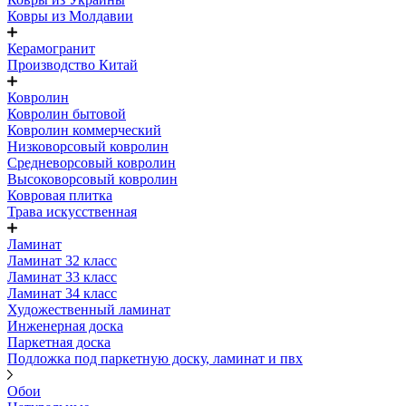
Ковры из Молдавии
Керамогранит
Производство Китай
Ковролин
Ковролин бытовой
Ковролин коммерческий
Низковорсовый ковролин
Средневорсовый ковролин
Высоковорсовый ковролин
Ковровая плитка
Трава искусственная
Ламинат
Ламинат 32 класс
Ламинат 33 класс
Ламинат 34 класс
Художественный ламинат
Инженерная доска
Паркетная доска
Подложка под паркетную доску, ламинат и пвх
Обои