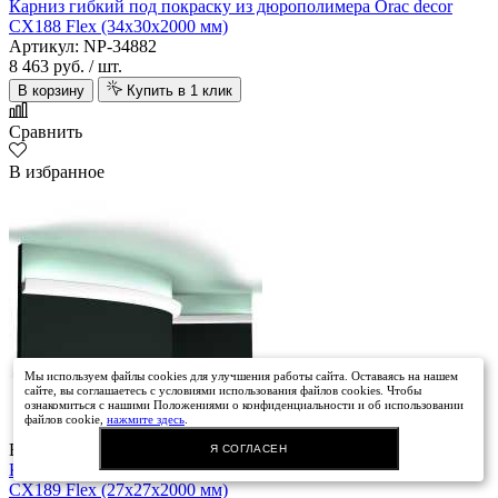
Карниз гибкий под покраску из дюрополимера Orac decor
CX188 Flex (34х30х2000 мм)
Артикул: NP-34882
8 463 руб.
/ шт.
В корзину
Купить в 1 клик
Сравнить
В избранное
Мы используем файлы cookies для улучшения работы сайта. Оставаясь на нашем
сайте, вы соглашаетесь с условиями использования файлов cookies. Чтобы
ознакомиться с нашими Положениями о конфиденциальности и об использовании
файлов cookie,
нажмите здесь
.
В наличии
Я СОГЛАСЕН
Карниз гибкий под покраску из дюрополимера Orac decor
CX189 Flex (27х27х2000 мм)