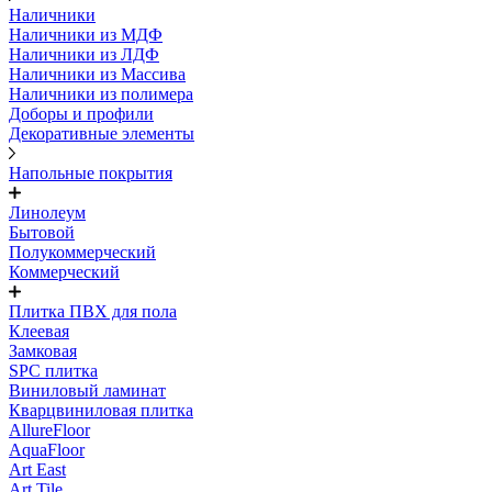
Наличники
Наличники из МДФ
Наличники из ЛДФ
Наличники из Массива
Наличники из полимера
Доборы и профили
Декоративные элементы
Напольные покрытия
Линолеум
Бытовой
Полукоммерческий
Коммерческий
Плитка ПВХ для пола
Клеевая
Замковая
SPC плитка
Виниловый ламинат
Кварцвиниловая плитка
AllureFloor
AquaFloor
Art East
Art Tile