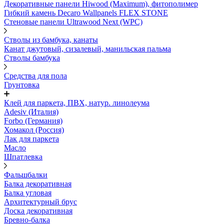
Декоративные панели Hiwood (Maximum), фитополимер
Гибкий камень Decaro Wallpanels FLEX STONE
Стеновые панели Ultrawood Next (WPC)
Стволы из бамбука, канаты
Канат джутовый, сизалевый, манильская пальма
Стволы бамбука
Средства для пола
Грунтовка
Клей для паркета, ПВХ, натур. линолеума
Adesiv (Италия)
Forbo (Германия)
Хомакол (Россия)
Лак для паркета
Масло
Шпатлевка
Фальшбалки
Балка декоративная
Балка угловая
Архитектурный брус
Доска декоративная
Бревно-балка