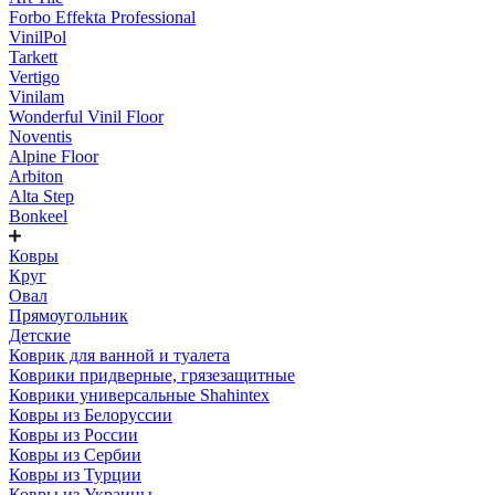
Forbo Effekta Professional
VinilPol
Tarkett
Vertigo
Vinilam
Wonderful Vinil Floor
Noventis
Alpine Floor
Arbiton
Alta Step
Bonkeel
Ковры
Круг
Овал
Прямоугольник
Детские
Коврик для ванной и туалета
Коврики придверные, грязезащитные
Коврики универсальные Shahintex
Ковры из Белоруссии
Ковры из России
Ковры из Сербии
Ковры из Турции
Ковры из Украины