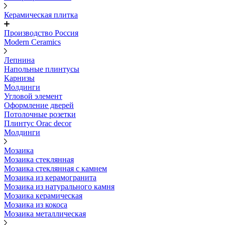
Керамическая плитка
Производство Россия
Modern Ceramics
Лепнина
Напольные плинтусы
Карнизы
Молдинги
Угловой элемент
Оформление дверей
Потолочные розетки
Плинтус Orac decor
Молдинги
Мозаика
Мозаика стеклянная
Мозаика стеклянная с камнем
Мозаика из керамогранита
Мозаика из натурального камня
Мозаика керамическая
Мозаика из кокоса
Мозаика металлическая