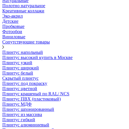
Натуральные
Полотно натуральное
Креативные коллажи
Эко-акрил
Детские
Пробковые
Фотообои
Виниловые
Сопутствующие товары
Плинтус напольный
Плинтус высокий купить в Москве
Плинтус узкий
Плинтус широкий
Плинтус белый
Скрытый плинтус
Плинтус под покраску
Плинтус цветной
Плинтус крашеный по RAL/ NCS
Плинтус ПВХ (пластиковый)
Плинтус МДФ
Плинтус шпонированный
Плинтус из массива
Плинтус гибкий
Плинтус алюминиевый