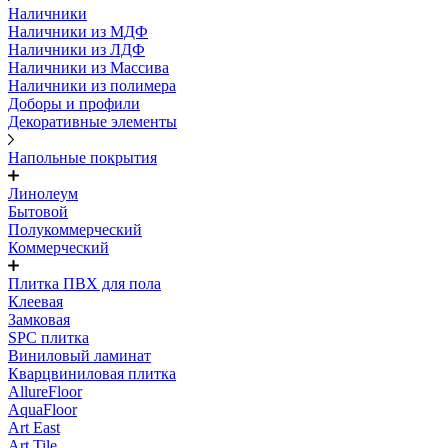
Наличники
Наличники из МДФ
Наличники из ЛДФ
Наличники из Массива
Наличники из полимера
Доборы и профили
Декоративные элементы
Напольные покрытия
Линолеум
Бытовой
Полукоммерческий
Коммерческий
Плитка ПВХ для пола
Клеевая
Замковая
SPC плитка
Виниловый ламинат
Кварцвиниловая плитка
AllureFloor
AquaFloor
Art East
Art Tile