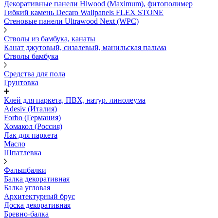
Декоративные панели Hiwood (Maximum), фитополимер
Гибкий камень Decaro Wallpanels FLEX STONE
Стеновые панели Ultrawood Next (WPC)
Стволы из бамбука, канаты
Канат джутовый, сизалевый, манильская пальма
Стволы бамбука
Средства для пола
Грунтовка
Клей для паркета, ПВХ, натур. линолеума
Adesiv (Италия)
Forbo (Германия)
Хомакол (Россия)
Лак для паркета
Масло
Шпатлевка
Фальшбалки
Балка декоративная
Балка угловая
Архитектурный брус
Доска декоративная
Бревно-балка