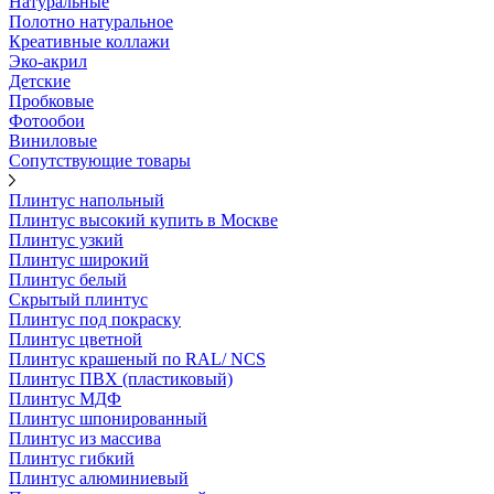
Натуральные
Полотно натуральное
Креативные коллажи
Эко-акрил
Детские
Пробковые
Фотообои
Виниловые
Сопутствующие товары
Плинтус напольный
Плинтус высокий купить в Москве
Плинтус узкий
Плинтус широкий
Плинтус белый
Скрытый плинтус
Плинтус под покраску
Плинтус цветной
Плинтус крашеный по RAL/ NCS
Плинтус ПВХ (пластиковый)
Плинтус МДФ
Плинтус шпонированный
Плинтус из массива
Плинтус гибкий
Плинтус алюминиевый