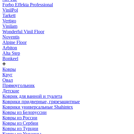
Forbo Effekta Professional
VinilPol
Tarkett
Vertigo
Vinilam
Wonderful Vinil Floor
Noventis
Alpine Floor
Arbiton
Alta Step
Bonkeel
Ковры
Круг
Овал
Прямоугольник
Детские
Коврик для ванной и туалета
Коврики придверные, грязезащитные
Коврики универсальные Shahintex
Ковры из Белоруссии
Ковры из России
Ковры из Сербии
Ковры из Турции
Ковры из Украины