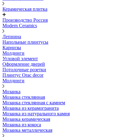
Керамическая плитка
Производство Россия
Modern Ceramics
Лепнина
Напольные плинтусы
Карнизы
Молдинги
Угловой элемент
Оформление дверей
Потолочные розетки
Плинтус Orac decor
Молдинги
Мозаика
Мозаика стеклянная
Мозаика стеклянная с камнем
Мозаика из керамогранита
Мозаика из натурального камня
Мозаика керамическая
Мозаика из кокоса
Мозаика металлическая