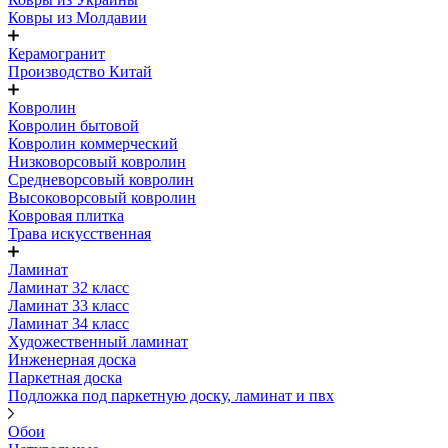
Ковры из Молдавии
Керамогранит
Производство Китай
Ковролин
Ковролин бытовой
Ковролин коммерческий
Низковорсовый ковролин
Средневорсовый ковролин
Высоковорсовый ковролин
Ковровая плитка
Трава искусственная
Ламинат
Ламинат 32 класс
Ламинат 33 класс
Ламинат 34 класс
Художественный ламинат
Инженерная доска
Паркетная доска
Подложка под паркетную доску, ламинат и пвх
Обои