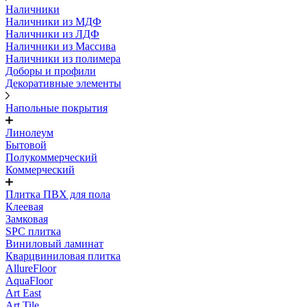
Наличники
Наличники из МДФ
Наличники из ЛДФ
Наличники из Массива
Наличники из полимера
Доборы и профили
Декоративные элементы
Напольные покрытия
Линолеум
Бытовой
Полукоммерческий
Коммерческий
Плитка ПВХ для пола
Клеевая
Замковая
SPC плитка
Виниловый ламинат
Кварцвиниловая плитка
AllureFloor
AquaFloor
Art East
Art Tile