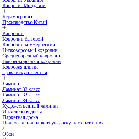
Ковры из Молдавии
Керамогранит
Производство Китай
Ковролин
Ковролин бытовой
Ковролин коммерческий
Низковорсовый ковролин
Средневорсовый ковролин
Высоковорсовый ковролин
Ковровая плитка
Трава искусственная
Ламинат
Ламинат 32 класс
Ламинат 33 класс
Ламинат 34 класс
Художественный ламинат
Инженерная доска
Паркетная доска
Подложка под паркетную доску, ламинат и пвх
Обои