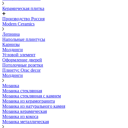
Керамическая плитка
Производство Россия
Modern Ceramics
Лепнина
Напольные плинтусы
Карнизы
Молдинги
Угловой элемент
Оформление дверей
Потолочные розетки
Плинтус Orac decor
Молдинги
Мозаика
Мозаика стеклянная
Мозаика стеклянная с камнем
Мозаика из керамогранита
Мозаика из натурального камня
Мозаика керамическая
Мозаика из кокоса
Мозаика металлическая