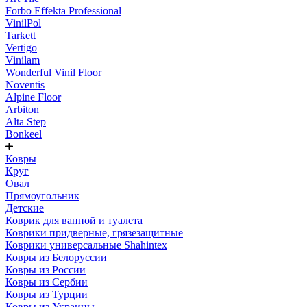
Forbo Effekta Professional
VinilPol
Tarkett
Vertigo
Vinilam
Wonderful Vinil Floor
Noventis
Alpine Floor
Arbiton
Alta Step
Bonkeel
Ковры
Круг
Овал
Прямоугольник
Детские
Коврик для ванной и туалета
Коврики придверные, грязезащитные
Коврики универсальные Shahintex
Ковры из Белоруссии
Ковры из России
Ковры из Сербии
Ковры из Турции
Ковры из Украины