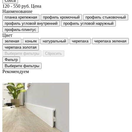
Cosca
120
-
550
руб.
Цена
Наименование
планка крепежная
профиль кромочный
профиль стыковочный
профиль угловой внутренний
профиль угловой наружный
профиль-плинтус
Цвет
зеленая
коньяк
натуральный
черепаха
черепаха зеленая
черепаха золотая
Выберите фильтры
Сбросить
Фильтр
Выберите фильтры
Рекомендуем