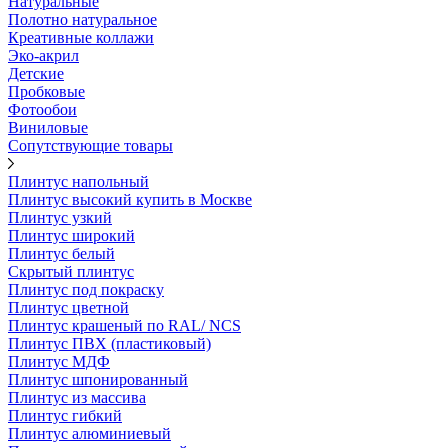
Натуральные
Полотно натуральное
Креативные коллажи
Эко-акрил
Детские
Пробковые
Фотообои
Виниловые
Сопутствующие товары
Плинтус напольный
Плинтус высокий купить в Москве
Плинтус узкий
Плинтус широкий
Плинтус белый
Скрытый плинтус
Плинтус под покраску
Плинтус цветной
Плинтус крашеный по RAL/ NCS
Плинтус ПВХ (пластиковый)
Плинтус МДФ
Плинтус шпонированный
Плинтус из массива
Плинтус гибкий
Плинтус алюминиевый