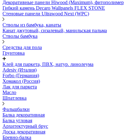
Декоративные панели Hiwood (Maximum), фитополимер
Гибкий камень Decaro Wallpanels FLEX STONE
Стеновые панели Ultrawood Next (WPC)
Стволы из бамбука, канаты
Канат джутовый, сизалевый, манильская пальма
Стволы бамбука
Средства для пола
Грунтовка
Клей для паркета, ПВХ, натур. линолеума
Adesiv (Италия)
Forbo (Германия)
Хомакол (Россия)
Лак для паркета
Масло
Шпатлевка
Фальшбалки
Балка декоративная
Балка угловая
Архитектурный брус
Доска декоративная
Бревно-балка