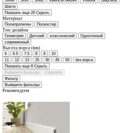
Silver
Sofit
Solid
Valencia Deluxe
Vitebsk
Версаль
Шагги
Показать еще 20
Скрыть
Материал
Полипропилен
Полиэстер
Тип дизайна
Геометрия
Детский
классический
Однотонный
современный
Высота ворса (мм)
6
6.5
7.5
8
9
10
11
12
13
25
30
45
50
без ворса
Показать еще 8
Скрыть
Выберите фильтры
Сбросить
Фильтр
Выберите фильтры
Рекомендуем