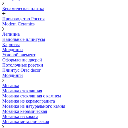
Керамическая плитка
Производство Россия
Modern Ceramics
Лепнина
Напольные плинтусы
Карнизы
Молдинги
Угловой элемент
Оформление дверей
Потолочные розетки
Плинтус Orac decor
Молдинги
Мозаика
Мозаика стеклянная
Мозаика стеклянная с камнем
Мозаика из керамогранита
Мозаика из натурального камня
Мозаика керамическая
Мозаика из кокоса
Мозаика металлическая