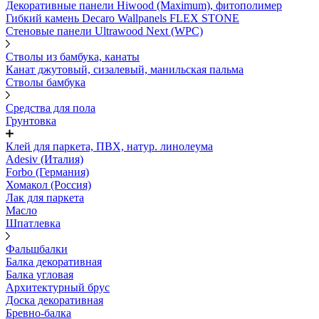
Декоративные панели Hiwood (Maximum), фитополимер
Гибкий камень Decaro Wallpanels FLEX STONE
Стеновые панели Ultrawood Next (WPC)
Стволы из бамбука, канаты
Канат джутовый, сизалевый, манильская пальма
Стволы бамбука
Средства для пола
Грунтовка
Клей для паркета, ПВХ, натур. линолеума
Adesiv (Италия)
Forbo (Германия)
Хомакол (Россия)
Лак для паркета
Масло
Шпатлевка
Фальшбалки
Балка декоративная
Балка угловая
Архитектурный брус
Доска декоративная
Бревно-балка