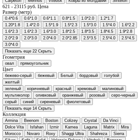
Carpetoff
Merinos
Vitebsk
Ковры из Молдавии
Sintelon
621
-
23115
руб.
Цена
Размер (метр)
0.4*0.6
0.6*1.0
0.6*1.1
0.8*1.5
1.0*2.0
1.2*1.7
1.20*1.8
1.4*2.0
1.5*1.9
1.5*2.3
1.5*3.0
1.5*4.0
1.6*2.2
1.6*2.3
1.6*2.3
1.6*3.0
1.8*2.5
1.8*3.5
1.8*4.5
1.9*2.8
2.0*2.9
2.0*3.0
2.0*4.0
2.0*2.85
2.5*3.5
2.5*4.0
2.5*4.5
3.0*4.0
Показать еще 22
Скрыть
Геометрия
овал
прямоугольник
Цвет
бежево-серый
бежевый
Белый
бордовый
голубой
желтый
зеленый
коричневый
красный
кремовый
малиновый
мультиколор
оливковый
оранжевый
розовый
серо-черный
серый
синий
сиреневый
фиолетовый
Показать еще 14
Скрыть
Коллекция
Armina
Beenom
Boston
Colizey
Crystal
Da Vinci
Dolce Vita
Isfahan
Izmir
Kamea
Laguna
Matrix
Mira
Morocco
Novaro
Roxy
Shaggi Ultra
Shahreza
Sierra