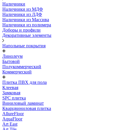
Наличники
Наличники из МДФ
Наличники из ЛДФ
Наличники из Массива
Наличники из полимера
Доборы и профили
Декоративные элементы
Напольные покрытия
Линолеум
Бытовой
Полукоммерческий
Коммерческий
Плитка ПВХ для пола
Клеевая
Замковая
SPC плитка
Виниловый ламинат
Кварцвиниловая плитка
AllureFloor
AquaFloor
Art East
Art Tile