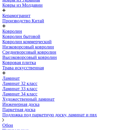
Ковры из Молдавии
Керамогранит
Производство Китай
Ковролин
Ковролин бытовой
Ковролин коммерческий
Низковорсовый ковролин
Средневорсовый ковролин
Высоковорсовый ковролин
Ковровая плитка
Трава искусственная
Ламинат
Ламинат 32 класс
Ламинат 33 класс
Ламинат 34 класс
Художественный ламинат
Инженерная доска
Паркетная доска
Подложка под паркетную доску, ламинат и пвх
Обои