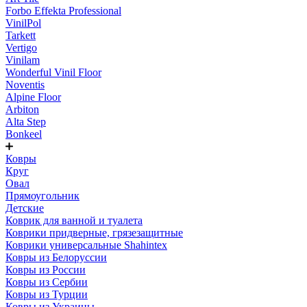
Forbo Effekta Professional
VinilPol
Tarkett
Vertigo
Vinilam
Wonderful Vinil Floor
Noventis
Alpine Floor
Arbiton
Alta Step
Bonkeel
Ковры
Круг
Овал
Прямоугольник
Детские
Коврик для ванной и туалета
Коврики придверные, грязезащитные
Коврики универсальные Shahintex
Ковры из Белоруссии
Ковры из России
Ковры из Сербии
Ковры из Турции
Ковры из Украины