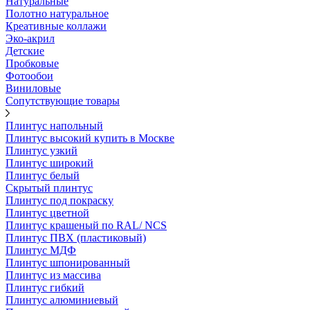
Натуральные
Полотно натуральное
Креативные коллажи
Эко-акрил
Детские
Пробковые
Фотообои
Виниловые
Сопутствующие товары
Плинтус напольный
Плинтус высокий купить в Москве
Плинтус узкий
Плинтус широкий
Плинтус белый
Скрытый плинтус
Плинтус под покраску
Плинтус цветной
Плинтус крашеный по RAL/ NCS
Плинтус ПВХ (пластиковый)
Плинтус МДФ
Плинтус шпонированный
Плинтус из массива
Плинтус гибкий
Плинтус алюминиевый