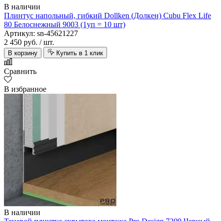
В наличии
Плинтус напольный, гибкий Dollken (Долкен) Cubu Flex Life
80 Белоснежный 9003 (1уп = 10 шт)
Артикул: sn-45621227
2 450 руб.
/ шт.
В корзину
Купить в 1 клик
Сравнить
В избранное
В наличии