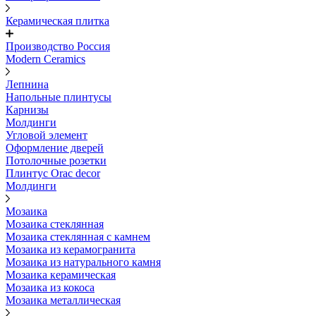
Керамическая плитка
Производство Россия
Modern Ceramics
Лепнина
Напольные плинтусы
Карнизы
Молдинги
Угловой элемент
Оформление дверей
Потолочные розетки
Плинтус Orac decor
Молдинги
Мозаика
Мозаика стеклянная
Мозаика стеклянная с камнем
Мозаика из керамогранита
Мозаика из натурального камня
Мозаика керамическая
Мозаика из кокоса
Мозаика металлическая