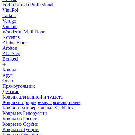
Forbo Effekta Professional
VinilPol
Tarkett
Vertigo
Vinilam
Wonderful Vinil Floor
Noventis
Alpine Floor
Arbiton
Alta Step
Bonkeel
Ковры
Круг
Овал
Прямоугольник
Детские
Коврик для ванной и туалета
Коврики придверные, грязезащитные
Коврики универсальные Shahintex
Ковры из Белоруссии
Ковры из России
Ковры из Сербии
Ковры из Турции
Ковры из Украины