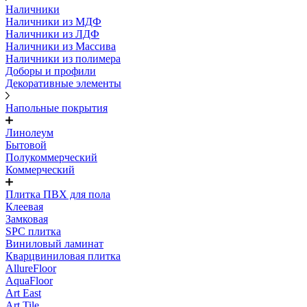
Наличники
Наличники из МДФ
Наличники из ЛДФ
Наличники из Массива
Наличники из полимера
Доборы и профили
Декоративные элементы
Напольные покрытия
Линолеум
Бытовой
Полукоммерческий
Коммерческий
Плитка ПВХ для пола
Клеевая
Замковая
SPC плитка
Виниловый ламинат
Кварцвиниловая плитка
AllureFloor
AquaFloor
Art East
Art Tile