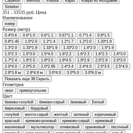
Carpetoff
Merinos
Vitebsk
Карат
Ковры из Молдавии
Sintelon
351
-
33535
руб.
Цена
Наименование
ковер
Размер (метр)
0.4*0.6
0.6*1.0
0.6*1.1
0.67*1.1
0.7*1.4
0.8*1.5
0.8*1.45
1.0*2.0
1.2*1.4
1.2*1.7
1.2*2.0
1.20*1.8
1.3*2.0
1.33*1.9
1.33*1.9
1.33*2.0
1.4*2.0
1.5*1.9
1.5*2.3
1.5*3.0
1.5*4.0
1.6*2.2
1.6*2.3
1.6*2.3
1.6*3.0
1.7*2.4
1.8*2.5
1.8*3.5
1.8*4.5
1.9*2.9
2.0*2.9
2.0*3.0
2.0*4.0
2.0*5.0
2.0*2.85
2.4*3.4
2.4*4.0
2.5*3.5
2.5*4.0
2.8*3.8 м
2.8*4.8 м
3.0*4.0
3.0*5.0
3.0*6.0 м
Показать еще 38
Скрыть
Геометрия
овал
прямоугольник
Цвет
бежево-голубой
бежево-серый
бежевый
Белый
бирюзовый
бордовый
голубой
желто-серый
желтый
зеленый
коричневый
красный
кремово-розовый
кремово-серый
кремовый
малиновый
мультиколор
оливковый
оранжевый
песочный