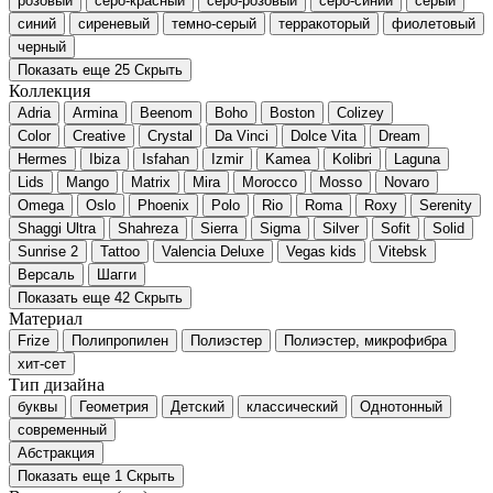
розовый
серо-красный
серо-розовый
серо-синий
серый
синий
сиреневый
темно-серый
терракоторый
фиолетовый
черный
Показать еще 25
Скрыть
Коллекция
Adria
Armina
Beenom
Boho
Boston
Colizey
Color
Creative
Crystal
Da Vinci
Dolce Vita
Dream
Hermes
Ibiza
Isfahan
Izmir
Kamea
Kolibri
Laguna
Lids
Mango
Matrix
Mira
Morocco
Mosso
Novaro
Omega
Oslo
Phoenix
Polo
Rio
Roma
Roxy
Serenity
Shaggi Ultra
Shahreza
Sierra
Sigma
Silver
Sofit
Solid
Sunrise 2
Tattoo
Valencia Deluxe
Vegas kids
Vitebsk
Версаль
Шагги
Показать еще 42
Скрыть
Материал
Frize
Полипропилен
Полиэстер
Полиэстер, микрофибра
хит-сет
Тип дизайна
буквы
Геометрия
Детский
классический
Однотонный
современный
Абстракция
Показать еще 1
Скрыть