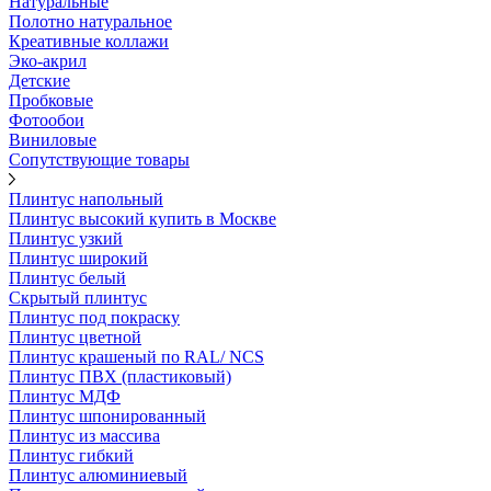
Натуральные
Полотно натуральное
Креативные коллажи
Эко-акрил
Детские
Пробковые
Фотообои
Виниловые
Сопутствующие товары
Плинтус напольный
Плинтус высокий купить в Москве
Плинтус узкий
Плинтус широкий
Плинтус белый
Скрытый плинтус
Плинтус под покраску
Плинтус цветной
Плинтус крашеный по RAL/ NCS
Плинтус ПВХ (пластиковый)
Плинтус МДФ
Плинтус шпонированный
Плинтус из массива
Плинтус гибкий
Плинтус алюминиевый