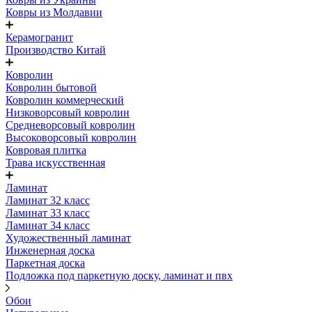
Ковры из Молдавии
Керамогранит
Производство Китай
Ковролин
Ковролин бытовой
Ковролин коммерческий
Низковорсовый ковролин
Средневорсовый ковролин
Высоковорсовый ковролин
Ковровая плитка
Трава искусственная
Ламинат
Ламинат 32 класс
Ламинат 33 класс
Ламинат 34 класс
Художественный ламинат
Инженерная доска
Паркетная доска
Подложка под паркетную доску, ламинат и пвх
Обои