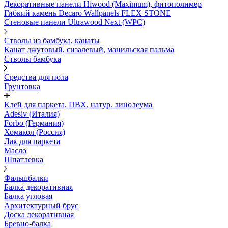
Декоративные панели Hiwood (Maximum), фитополимер
Гибкий камень Decaro Wallpanels FLEX STONE
Стеновые панели Ultrawood Next (WPC)
Стволы из бамбука, канаты
Канат джутовый, сизалевый, манильская пальма
Стволы бамбука
Средства для пола
Грунтовка
Клей для паркета, ПВХ, натур. линолеума
Adesiv (Италия)
Forbo (Германия)
Хомакол (Россия)
Лак для паркета
Масло
Шпатлевка
Фальшбалки
Балка декоративная
Балка угловая
Архитектурный брус
Доска декоративная
Бревно-балка