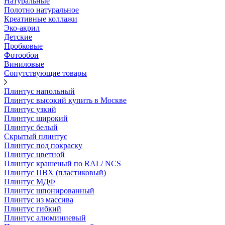
Натуральные
Полотно натуральное
Креативные коллажи
Эко-акрил
Детские
Пробковые
Фотообои
Виниловые
Сопутствующие товары
Плинтус напольный
Плинтус высокий купить в Москве
Плинтус узкий
Плинтус широкий
Плинтус белый
Скрытый плинтус
Плинтус под покраску
Плинтус цветной
Плинтус крашеный по RAL/ NCS
Плинтус ПВХ (пластиковый)
Плинтус МДФ
Плинтус шпонированный
Плинтус из массива
Плинтус гибкий
Плинтус алюминиевый