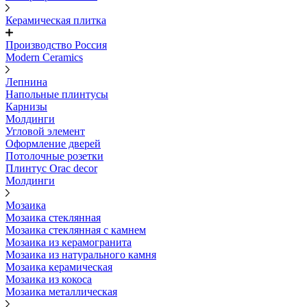
Керамическая плитка
Производство Россия
Modern Ceramics
Лепнина
Напольные плинтусы
Карнизы
Молдинги
Угловой элемент
Оформление дверей
Потолочные розетки
Плинтус Orac decor
Молдинги
Мозаика
Мозаика стеклянная
Мозаика стеклянная с камнем
Мозаика из керамогранита
Мозаика из натурального камня
Мозаика керамическая
Мозаика из кокоса
Мозаика металлическая