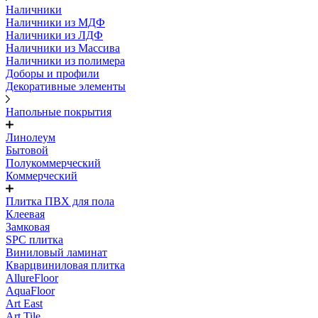
Наличники
Наличники из МДФ
Наличники из ЛДФ
Наличники из Массива
Наличники из полимера
Доборы и профили
Декоративные элементы
Напольные покрытия
Линолеум
Бытовой
Полукоммерческий
Коммерческий
Плитка ПВХ для пола
Клеевая
Замковая
SPC плитка
Виниловый ламинат
Кварцвиниловая плитка
AllureFloor
AquaFloor
Art East
Art Tile