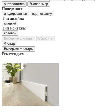
Фитополимер
Экополимер
Поверхность
анодированная
под покраску
Тип дизайна
гладкий
Тип монтажа:
клеевой
Выберите фильтры
Сбросить
Фильтр
Выберите фильтры
Рекомендуем