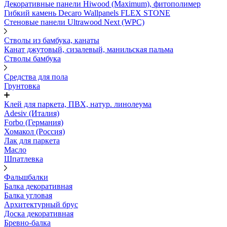
Декоративные панели Hiwood (Maximum), фитополимер
Гибкий камень Decaro Wallpanels FLEX STONE
Стеновые панели Ultrawood Next (WPC)
Стволы из бамбука, канаты
Канат джутовый, сизалевый, манильская пальма
Стволы бамбука
Средства для пола
Грунтовка
Клей для паркета, ПВХ, натур. линолеума
Adesiv (Италия)
Forbo (Германия)
Хомакол (Россия)
Лак для паркета
Масло
Шпатлевка
Фальшбалки
Балка декоративная
Балка угловая
Архитектурный брус
Доска декоративная
Бревно-балка