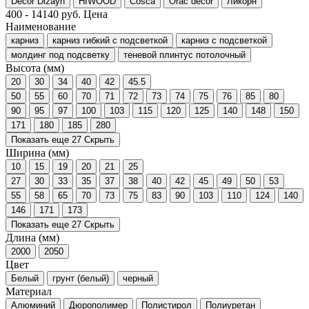
Decor Dizayn
HIWOOD
Cosca
Orac decor
Ликорн
400
-
14140
руб.
Цена
Наименование
карниз
карниз гибкий с подсветкой
карниз с подсветкой
молдинг под подсветку
теневой плинтус потолочный
Высота (мм)
20
30
34
40
42
45.5
50
55
60
70
71
72
73
74
75
76
85
80
90
95
97
100
103
115
120
125
140
148
150
171
180
185
280
Показать еще 27
Скрыть
Ширина (мм)
10
15
19
20
21
25
27
30
33
35
37
38
40
42
45
49
50
53
55
58
65
70
73
75
83
90
103
110
124
140
146
171
173
Показать еще 27
Скрыть
Длина (мм)
2000
2050
Цвет
Белый
грунт (белый)
черный
Материал
Алюминий
Дюрополимер
Полистирол
Полиуретан