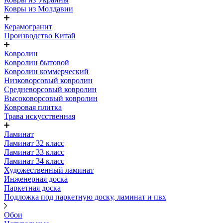
Ковры из Молдавии
Керамогранит
Производство Китай
Ковролин
Ковролин бытовой
Ковролин коммерческий
Низковорсовый ковролин
Средневорсовый ковролин
Высоковорсовый ковролин
Ковровая плитка
Трава искусственная
Ламинат
Ламинат 32 класс
Ламинат 33 класс
Ламинат 34 класс
Художественный ламинат
Инженерная доска
Паркетная доска
Подложка под паркетную доску, ламинат и пвх
Обои