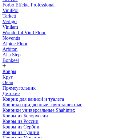
Forbo Effekta Professional
VinilPol
Tarkett
Vertigo
Vinilam
Wonderful Vinil Floor
Noventis
Alpine Floor
Arbiton
Alta Step
Bonkeel
Ковры
Круг
Овал
Прямоугольник
Детские
Коврик для ванной и туалета
Коврики придверные, грязезащитные
Коврики универсальные Shahintex
Ковры из Белоруссии
Ковры из России
Ковры из Сербии
Ковры из Турции
Ковры из Украины