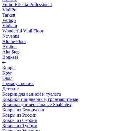
Forbo Effekta Professional
VinilPol
Tarkett
Vertigo
Vinilam
Wonderful Vinil Floor
Noventis
Alpine Floor
Arbiton
Alta Step
Bonkeel
Ковры
Круг
Овал
Прямоугольник
Детские
Коврик для ванной и туалета
Коврики придверные, грязезащитные
Коврики универсальные Shahintex
Ковры из Белоруссии
Ковры из России
Ковры из Сербии
Ковры из Турции
Ковры из Украины