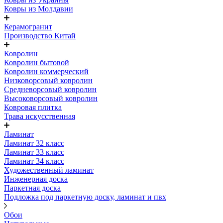
Ковры из Молдавии
Керамогранит
Производство Китай
Ковролин
Ковролин бытовой
Ковролин коммерческий
Низковорсовый ковролин
Средневорсовый ковролин
Высоковорсовый ковролин
Ковровая плитка
Трава искусственная
Ламинат
Ламинат 32 класс
Ламинат 33 класс
Ламинат 34 класс
Художественный ламинат
Инженерная доска
Паркетная доска
Подложка под паркетную доску, ламинат и пвх
Обои