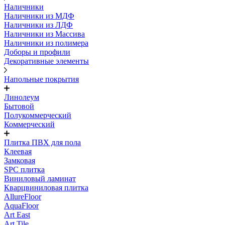
Наличники
Наличники из МДФ
Наличники из ЛДФ
Наличники из Массива
Наличники из полимера
Доборы и профили
Декоративные элементы
Напольные покрытия
Линолеум
Бытовой
Полукоммерческий
Коммерческий
Плитка ПВХ для пола
Клеевая
Замковая
SPC плитка
Виниловый ламинат
Кварцвиниловая плитка
AllureFloor
AquaFloor
Art East
Art Tile