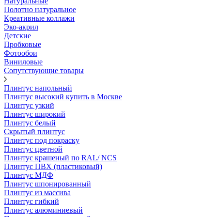
Натуральные
Полотно натуральное
Креативные коллажи
Эко-акрил
Детские
Пробковые
Фотообои
Виниловые
Сопутствующие товары
Плинтус напольный
Плинтус высокий купить в Москве
Плинтус узкий
Плинтус широкий
Плинтус белый
Скрытый плинтус
Плинтус под покраску
Плинтус цветной
Плинтус крашеный по RAL/ NCS
Плинтус ПВХ (пластиковый)
Плинтус МДФ
Плинтус шпонированный
Плинтус из массива
Плинтус гибкий
Плинтус алюминиевый