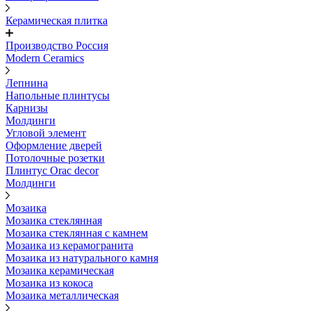
Керамическая плитка
Производство Россия
Modern Ceramics
Лепнина
Напольные плинтусы
Карнизы
Молдинги
Угловой элемент
Оформление дверей
Потолочные розетки
Плинтус Orac decor
Молдинги
Мозаика
Мозаика стеклянная
Мозаика стеклянная с камнем
Мозаика из керамогранита
Мозаика из натурального камня
Мозаика керамическая
Мозаика из кокоса
Мозаика металлическая