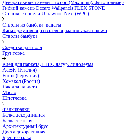
Декоративные панели Hiwood (Maximum), фитополимер
Гибкий камень Decaro Wallpanels FLEX STONE
Стеновые панели Ultrawood Next (WPC)
Стволы из бамбука, канаты
Канат джутовый, сизалевый, манильская пальма
Стволы бамбука
Средства для пола
Грунтовка
Клей для паркета, ПВХ, натур. линолеума
Adesiv (Италия)
Forbo (Германия)
Хомакол (Россия)
Лак для паркета
Масло
Шпатлевка
Фальшбалки
Балка декоративная
Балка угловая
Архитектурный брус
Доска декоративная
Бревно-балка