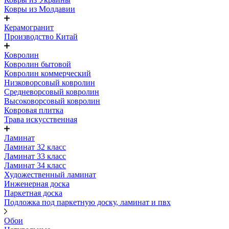
Ковры из Молдавии
Керамогранит
Производство Китай
Ковролин
Ковролин бытовой
Ковролин коммерческий
Низковорсовый ковролин
Средневорсовый ковролин
Высоковорсовый ковролин
Ковровая плитка
Трава искусственная
Ламинат
Ламинат 32 класс
Ламинат 33 класс
Ламинат 34 класс
Художественный ламинат
Инженерная доска
Паркетная доска
Подложка под паркетную доску, ламинат и пвх
Обои