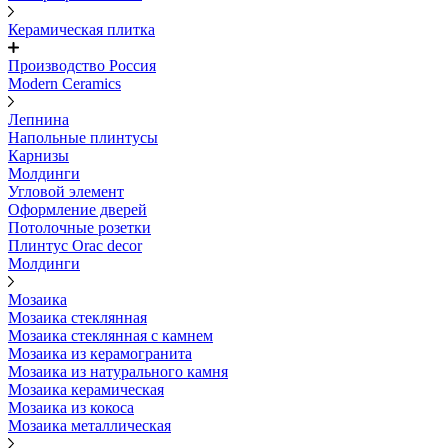
Керамическая плитка
Производство Россия
Modern Ceramics
Лепнина
Напольные плинтусы
Карнизы
Молдинги
Угловой элемент
Оформление дверей
Потолочные розетки
Плинтус Orac decor
Молдинги
Мозаика
Мозаика стеклянная
Мозаика стеклянная с камнем
Мозаика из керамогранита
Мозаика из натурального камня
Мозаика керамическая
Мозаика из кокоса
Мозаика металлическая