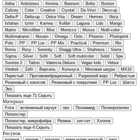
Adria
Antistress
Armina
Beenom
Boho
Boston
Colizey
Color
Creative
Crystal
Da Vinci
Deco-up
Delta-P
Delta-up
Dolce Vita
Dream
Hermes
Ibiza
Isfahan
Izmir
Kamea
Kolibri
Laguna
Lids
Mango
Matrix
Microfiber
Mira
Morocco
Mosso
Multi-color
Multimakaron
Novaro
Omega
Oslo
Phoenix
Photoprint
Polo
PP
PP Lux
PP Mix
Practical
Premium
Rio
Roma
Roxy
Serenity
Shaggi Ultra
Shahreza
Sierra
Sigma
Silver
Sofit
Soft
Soft mulricolor
Solid
Spa
Sunrise 2
Tattoo
Valencia Deluxe
Vegas kids
Velour
Vitebsk
Zefir
Версаль
Кольчуга
Меховая шкура
МХ10
Пористый
Противовибрационный
Разрезной ворс
Ребристые
Резиновый с кокосом
Резиновый с покрытием
РР Lux
Шагги
Эко
Показать еще 71
Скрыть
Материал
Frize
вспененный каучук
пвх
Полиамид
Полипропилен
Полиэстер
Полиэстер, микрофибра
Резина
хит-сет
Хлопок
Показать еще 4
Скрыть
Рисунок
котенок
кролик
лошади
мини купер желтый
тигр