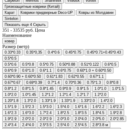
Carpetoff
Merinos
Shahintex
Vitebsk
Vortex
Грязезащитные коврики (Китай)
Карат
Коврики придверные Deco-UP
Ковры из Молдавии
Sintelon
Показать еще 4
Скрыть
351
-
33535
руб.
Цена
Наименование
ковер
Размер (метр)
0.33*0.33
0.35*0,35
0.4*0.6
0.45*0.75
0.45*0.71+0.45*0.43
0.5*0.5
0.5*0.6
0.5*0.8
0.5*0.75
0.50*0.88
0.51*0.122
0.6*0.5
0.6*0.9
0.6*1.0
0.6*1.1
0.6*0.75
0.60*1.0 + 0.60*0.50
0.60*0.90 + 0.60*0.50
0.61*1.83
0.62*0.55
0.67*1.1
0.67*0.67
0.69*0.39
0.7*1.4
0.70*0.36
0.75*1.3
0.8*0.8
0.8*1.2
0.8*1.5
0.8*1.45
0.9*0.9
0.9*1.5
1.0*1.0
1.0*1.5
1.0*2.0
1.0*1.45
1.2*1.2
1.2*1.4
1.2*1.7
1.2*2.0
1.20*1.8
1.3*2.0
1.33*1.9
1.33*1.9
1.33*2.0
1.4*2.0
1.5*1.9
1.5*2.3
1.5*3.0
1.5*4.0
1.6*1.6
1.6*2.2
1.6*2.3
1.6*2.3
1.6*3.0
1.7*2.4
1.8*2.5
1.8*3.5
1.8*4.5
1.9*2.8
1.9*2.9
2.0*2.0
2.0*2.9
2.0*3.0
2.0*4.0
2.0*5.0
2.0*2.85
2.4*3.4
2.4*4.0
2.5*3.5
2.5*4.0
2.5*4.5
2.8*3.8 м