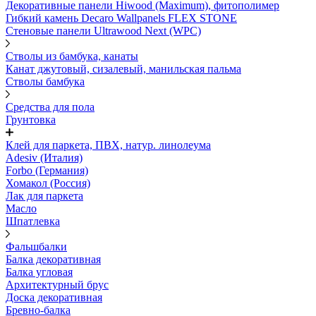
Декоративные панели Hiwood (Maximum), фитополимер
Гибкий камень Decaro Wallpanels FLEX STONE
Стеновые панели Ultrawood Next (WPC)
Стволы из бамбука, канаты
Канат джутовый, сизалевый, манильская пальма
Стволы бамбука
Средства для пола
Грунтовка
Клей для паркета, ПВХ, натур. линолеума
Adesiv (Италия)
Forbo (Германия)
Хомакол (Россия)
Лак для паркета
Масло
Шпатлевка
Фальшбалки
Балка декоративная
Балка угловая
Архитектурный брус
Доска декоративная
Бревно-балка