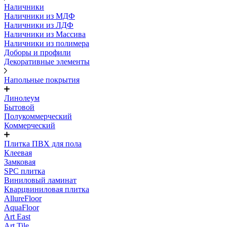
Наличники
Наличники из МДФ
Наличники из ЛДФ
Наличники из Массива
Наличники из полимера
Доборы и профили
Декоративные элементы
Напольные покрытия
Линолеум
Бытовой
Полукоммерческий
Коммерческий
Плитка ПВХ для пола
Клеевая
Замковая
SPC плитка
Виниловый ламинат
Кварцвиниловая плитка
AllureFloor
AquaFloor
Art East
Art Tile