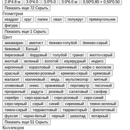
2.8*4.8 м
3.0*4.0
3.0*5.0
3.0*6.0 м
0,50*0,80 + 0,50*0,50
Показать еще 72
Скрыть
Геометрия
квадрат
круг
лапки
овал
полукруг
прямоугольник
фигура
Показать еще 1
Скрыть
Цвет
аквамарин
аметист
бежево-голубой
бежево-серый
бежевый
Белый
бирюзовый
бордовый
голубой
гранат
желто-серый
желтый
зеленый
золотой
изумрудный
индиго
кирпичный
коралловый
коричневый
кофе с молоком
красный
кремово-розовый
кремово-серый
кремовый
малахит
малиновый
медь
мультиколор
мятный
оливковый
оникс
оранжевый
перламутр
песочный
прозрачный
радуга
розовый
салатовый
сапфир
серебро
серо-красный
серо-розовый
серо-синий
серо-черный
серый
синий
сиреневый
темно-зеленый
темно-серый
терракотовый
терракоторый
фиолетовый
фуксия
черно-белый
черный
шоколад
янтарный
Показать еще 51
Скрыть
Коллекция