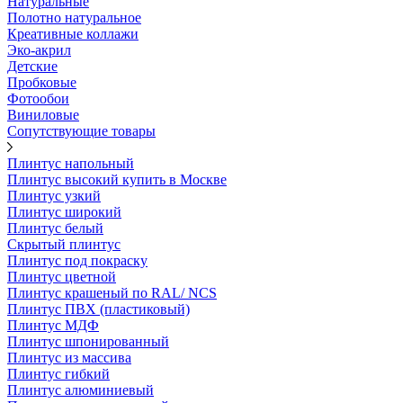
Натуральные
Полотно натуральное
Креативные коллажи
Эко-акрил
Детские
Пробковые
Фотообои
Виниловые
Сопутствующие товары
Плинтус напольный
Плинтус высокий купить в Москве
Плинтус узкий
Плинтус широкий
Плинтус белый
Скрытый плинтус
Плинтус под покраску
Плинтус цветной
Плинтус крашеный по RAL/ NCS
Плинтус ПВХ (пластиковый)
Плинтус МДФ
Плинтус шпонированный
Плинтус из массива
Плинтус гибкий
Плинтус алюминиевый