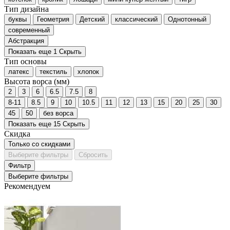
Тип дизайна
буквы
Геометрия
Детский
классический
Однотонный
современный
Абстракция
Показать еще 1
Скрыть
Тип основы
латекс
текстиль
хлопок
Высота ворса (мм)
2
3
6
6.5
7.5
8
8-11
8.5
9
10
10.5
11
12
13
15
20
25
30
45
50
без ворса
Показать еще 15
Скрыть
Скидка
Только со cкидками
Выберите фильтры
Сбросить
Фильтр
Выберите фильтры
Рекомендуем