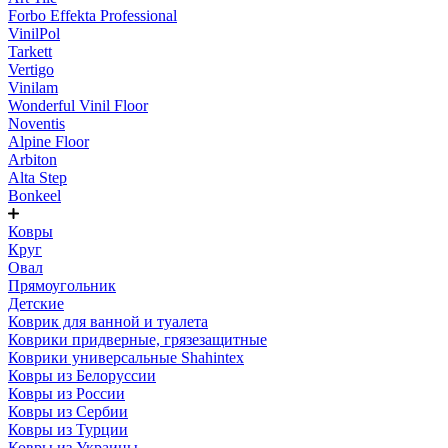
Forbo Effekta Professional
VinilPol
Tarkett
Vertigo
Vinilam
Wonderful Vinil Floor
Noventis
Alpine Floor
Arbiton
Alta Step
Bonkeel
Ковры
Круг
Овал
Прямоугольник
Детские
Коврик для ванной и туалета
Коврики придверные, грязезащитные
Коврики универсальные Shahintex
Ковры из Белоруссии
Ковры из России
Ковры из Сербии
Ковры из Турции
Ковры из Украины