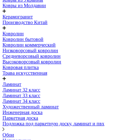
Ковры из Молдавии
Керамогранит
Производство Китай
Ковролин
Ковролин бытовой
Ковролин коммерческий
Низковорсовый ковролин
Средневорсовый ковролин
Высоковорсовый ковролин
Ковровая плитка
Трава искусственная
Ламинат
Ламинат 32 класс
Ламинат 33 класс
Ламинат 34 класс
Художественный ламинат
Инженерная доска
Паркетная доска
Подложка под паркетную доску, ламинат и пвх
Обои