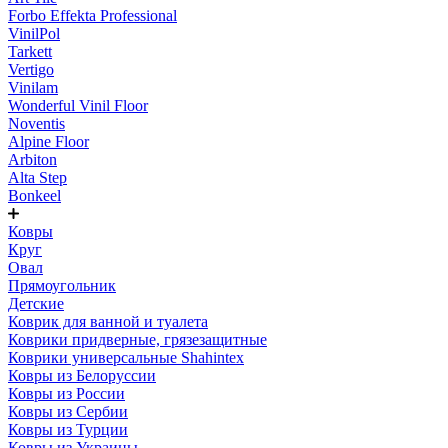
Forbo Effekta Professional
VinilPol
Tarkett
Vertigo
Vinilam
Wonderful Vinil Floor
Noventis
Alpine Floor
Arbiton
Alta Step
Bonkeel
Ковры
Круг
Овал
Прямоугольник
Детские
Коврик для ванной и туалета
Коврики придверные, грязезащитные
Коврики универсальные Shahintex
Ковры из Белоруссии
Ковры из России
Ковры из Сербии
Ковры из Турции
Ковры из Украины