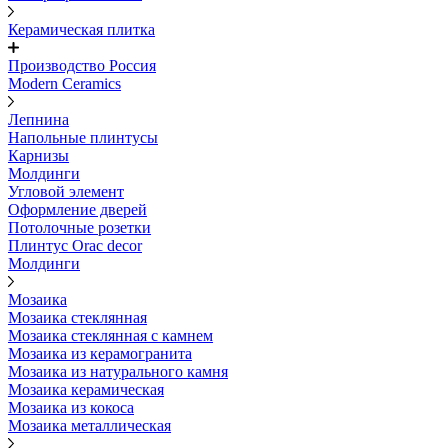
Керамическая плитка
Производство Россия
Modern Ceramics
Лепнина
Напольные плинтусы
Карнизы
Молдинги
Угловой элемент
Оформление дверей
Потолочные розетки
Плинтус Orac decor
Молдинги
Мозаика
Мозаика стеклянная
Мозаика стеклянная с камнем
Мозаика из керамогранита
Мозаика из натурального камня
Мозаика керамическая
Мозаика из кокоса
Мозаика металлическая