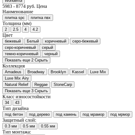
Wonderful
5983
-
8774
руб.
Цена
Наименование
плитка spc
плитка пвх
Толщина (мм)
2
2.5
4
4.2
Цвет
бежевый
Белый
коричневый
серо-бежевый
серо-коричневый
серый
темно-коричневый
черный
Показать еще 2
Скрыть
Коллекция
Amadeus
Broadway
Brooklyn
Kassel
Luxe Mix
Luxe Mix Airy
Natural Relief
Reggae
StoneCarp
Показать еще 3
Скрыть
Класс износостойкости
34
43
Тип дизайна
под бетон
под дерево
под камень
под мрамор
под мрмор
Защитный слой:
0.3 мм
0.5 мм
0.55 мм
Тип монтажа: