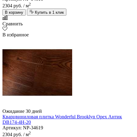
2
2304 руб.
/ м
В корзину
Купить в 1 клик
Сравнить
В избранное
Ожидание 30 дней
Кварцвиниловая плитка Wonderful Brooklyn Орех Антик
DB174-4H-20
Артикул: NP-34619
2
2304 руб.
/ м