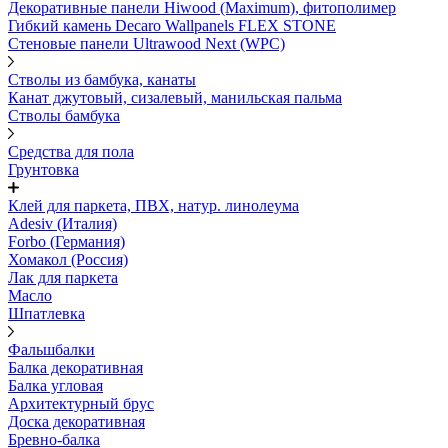
Декоративные панели Hiwood (Maximum), фитополимер
Гибкий камень Decaro Wallpanels FLEX STONE
Стеновые панели Ultrawood Next (WPC)
Стволы из бамбука, канаты
Канат джутовый, сизалевый, манильская пальма
Стволы бамбука
Средства для пола
Грунтовка
Клей для паркета, ПВХ, натур. линолеума
Adesiv (Италия)
Forbo (Германия)
Хомакол (Россия)
Лак для паркета
Масло
Шпатлевка
Фальшбалки
Балка декоративная
Балка угловая
Архитектурный брус
Доска декоративная
Бревно-балка