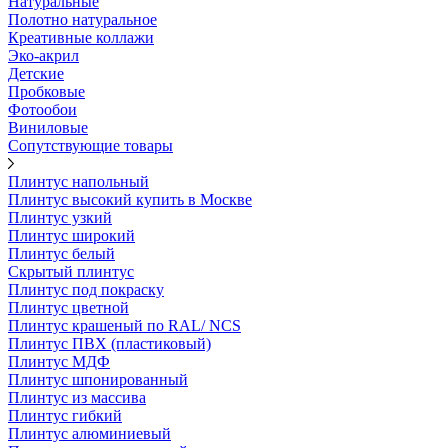
Натуральные
Полотно натуральное
Креативные коллажи
Эко-акрил
Детские
Пробковые
Фотообои
Виниловые
Сопутствующие товары
Плинтус напольный
Плинтус высокий купить в Москве
Плинтус узкий
Плинтус широкий
Плинтус белый
Скрытый плинтус
Плинтус под покраску
Плинтус цветной
Плинтус крашеный по RAL/ NCS
Плинтус ПВХ (пластиковый)
Плинтус МДФ
Плинтус шпонированный
Плинтус из массива
Плинтус гибкий
Плинтус алюминиевый