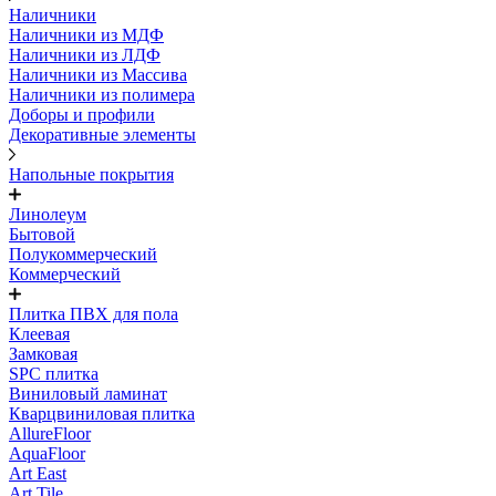
Наличники
Наличники из МДФ
Наличники из ЛДФ
Наличники из Массива
Наличники из полимера
Доборы и профили
Декоративные элементы
Напольные покрытия
Линолеум
Бытовой
Полукоммерческий
Коммерческий
Плитка ПВХ для пола
Клеевая
Замковая
SPC плитка
Виниловый ламинат
Кварцвиниловая плитка
AllureFloor
AquaFloor
Art East
Art Tile