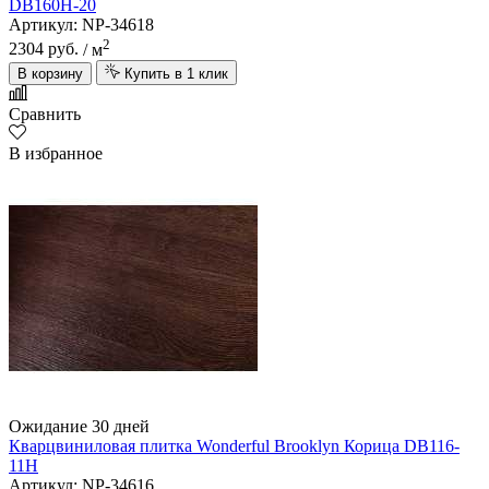
DB160Н-20
Артикул: NP-34618
2
2304 руб.
/ м
В корзину
Купить в 1 клик
Сравнить
В избранное
Ожидание 30 дней
Кварцвиниловая плитка Wonderful Brooklyn Корица DB116-
11H
Артикул: NP-34616