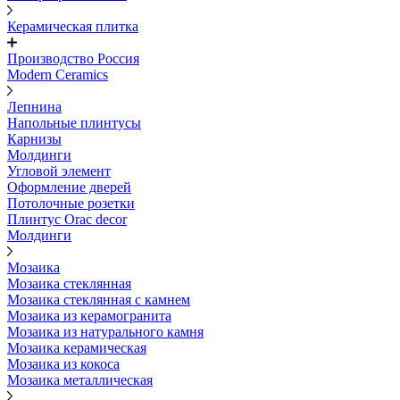
Керамическая плитка
Производство Россия
Modern Ceramics
Лепнина
Напольные плинтусы
Карнизы
Молдинги
Угловой элемент
Оформление дверей
Потолочные розетки
Плинтус Orac decor
Молдинги
Мозаика
Мозаика стеклянная
Мозаика стеклянная с камнем
Мозаика из керамогранита
Мозаика из натурального камня
Мозаика керамическая
Мозаика из кокоса
Мозаика металлическая