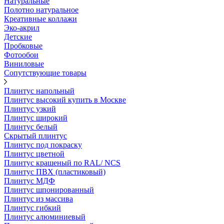
Натуральные
Полотно натуральное
Креативные коллажи
Эко-акрил
Детские
Пробковые
Фотообои
Виниловые
Сопутствующие товары
Плинтус напольный
Плинтус высокий купить в Москве
Плинтус узкий
Плинтус широкий
Плинтус белый
Скрытый плинтус
Плинтус под покраску
Плинтус цветной
Плинтус крашеный по RAL/ NCS
Плинтус ПВХ (пластиковый)
Плинтус МДФ
Плинтус шпонированный
Плинтус из массива
Плинтус гибкий
Плинтус алюминиевый