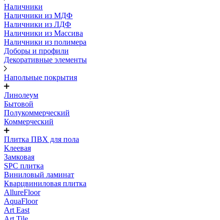
Наличники
Наличники из МДФ
Наличники из ЛДФ
Наличники из Массива
Наличники из полимера
Доборы и профили
Декоративные элементы
Напольные покрытия
Линолеум
Бытовой
Полукоммерческий
Коммерческий
Плитка ПВХ для пола
Клеевая
Замковая
SPC плитка
Виниловый ламинат
Кварцвиниловая плитка
AllureFloor
AquaFloor
Art East
Art Tile