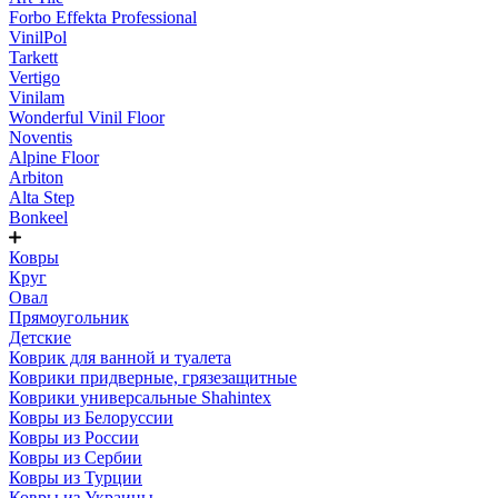
Forbo Effekta Professional
VinilPol
Tarkett
Vertigo
Vinilam
Wonderful Vinil Floor
Noventis
Alpine Floor
Arbiton
Alta Step
Bonkeel
Ковры
Круг
Овал
Прямоугольник
Детские
Коврик для ванной и туалета
Коврики придверные, грязезащитные
Коврики универсальные Shahintex
Ковры из Белоруссии
Ковры из России
Ковры из Сербии
Ковры из Турции
Ковры из Украины