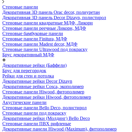
Стеновые панели
Декоративная 3D панель Orac decor, полиуретан
Декоративная 3D панель Decor Dizayn, полистирол
Стеновые панели квадратные МДФ, Ликорн
Стеновые панели реечные Ликорн, МДФ
Стеновые бамбуковые панели
Стеновые панели Finitura, МДФ
Стеновые панели Madest decor, МДФ
Стеновые панели Ultrawood под покраску
Брус декоративный МДФ
Декоративные рейки (Баффели)
Брус для перегородок
Рейки для стен и потолка
Декоративные рейки Decor Dizayn
Декоративные рейки Cosca, экополимер
Стеновые панели Hiwood, фитополимер
Декоративные рейки Hiwood, фитополимер
Акустические панели
Стеновые панели Bello Deco, полистирол
Стеновые панели под покраску
Декоративные рейки (Молдинг) Bello Deco
Стеновые панели ПВХ рифленые
Декоративные панели Hiwood (Maximum), фитополимер