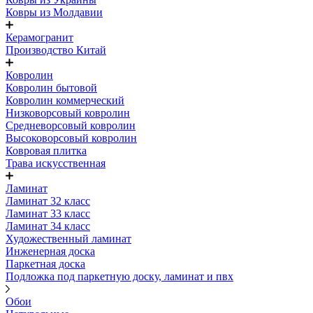
Ковры из Молдавии
Керамогранит
Производство Китай
Ковролин
Ковролин бытовой
Ковролин коммерческий
Низковорсовый ковролин
Средневорсовый ковролин
Высоковорсовый ковролин
Ковровая плитка
Трава искусственная
Ламинат
Ламинат 32 класс
Ламинат 33 класс
Ламинат 34 класс
Художественный ламинат
Инженерная доска
Паркетная доска
Подложка под паркетную доску, ламинат и пвх
Обои