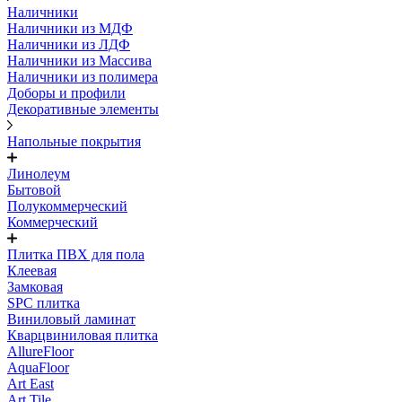
Наличники
Наличники из МДФ
Наличники из ЛДФ
Наличники из Массива
Наличники из полимера
Доборы и профили
Декоративные элементы
Напольные покрытия
Линолеум
Бытовой
Полукоммерческий
Коммерческий
Плитка ПВХ для пола
Клеевая
Замковая
SPC плитка
Виниловый ламинат
Кварцвиниловая плитка
AllureFloor
AquaFloor
Art East
Art Tile