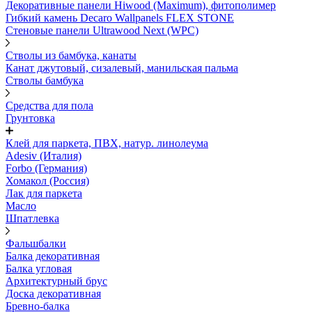
Декоративные панели Hiwood (Maximum), фитополимер
Гибкий камень Decaro Wallpanels FLEX STONE
Стеновые панели Ultrawood Next (WPC)
Стволы из бамбука, канаты
Канат джутовый, сизалевый, манильская пальма
Стволы бамбука
Средства для пола
Грунтовка
Клей для паркета, ПВХ, натур. линолеума
Adesiv (Италия)
Forbo (Германия)
Хомакол (Россия)
Лак для паркета
Масло
Шпатлевка
Фальшбалки
Балка декоративная
Балка угловая
Архитектурный брус
Доска декоративная
Бревно-балка