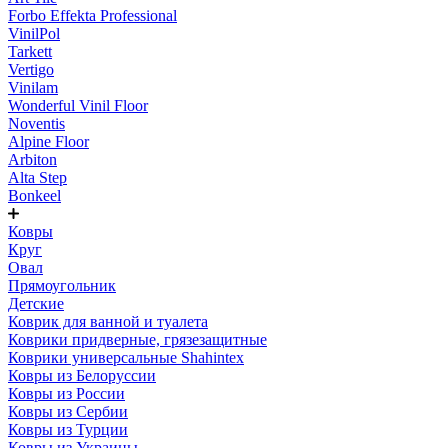
Forbo Effekta Professional
VinilPol
Tarkett
Vertigo
Vinilam
Wonderful Vinil Floor
Noventis
Alpine Floor
Arbiton
Alta Step
Bonkeel
Ковры
Круг
Овал
Прямоугольник
Детские
Коврик для ванной и туалета
Коврики придверные, грязезащитные
Коврики универсальные Shahintex
Ковры из Белоруссии
Ковры из России
Ковры из Сербии
Ковры из Турции
Ковры из Украины