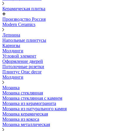
Керамическая плитка
Производство Россия
Modern Ceramics
Лепнина
Напольные плинтусы
Карнизы
Молдинги
Угловой элемент
Оформление дверей
Потолочные розетки
Плинтус Orac decor
Молдинги
Мозаика
Мозаика стеклянная
Мозаика стеклянная с камнем
Мозаика из керамогранита
Мозаика из натурального камня
Мозаика керамическая
Мозаика из кокоса
Мозаика металлическая