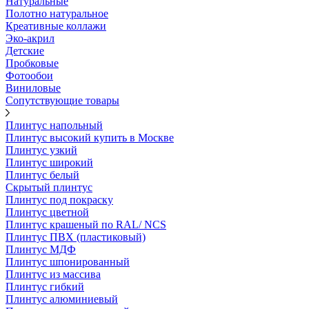
Натуральные
Полотно натуральное
Креативные коллажи
Эко-акрил
Детские
Пробковые
Фотообои
Виниловые
Сопутствующие товары
Плинтус напольный
Плинтус высокий купить в Москве
Плинтус узкий
Плинтус широкий
Плинтус белый
Скрытый плинтус
Плинтус под покраску
Плинтус цветной
Плинтус крашеный по RAL/ NCS
Плинтус ПВХ (пластиковый)
Плинтус МДФ
Плинтус шпонированный
Плинтус из массива
Плинтус гибкий
Плинтус алюминиевый