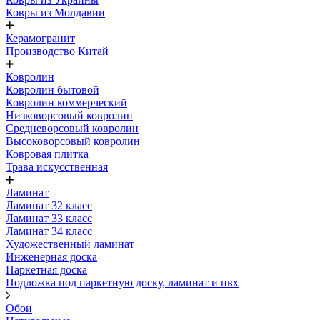
Ковры из Молдавии
Керамогранит
Производство Китай
Ковролин
Ковролин бытовой
Ковролин коммерческий
Низковорсовый ковролин
Средневорсовый ковролин
Высоковорсовый ковролин
Ковровая плитка
Трава искусственная
Ламинат
Ламинат 32 класс
Ламинат 33 класс
Ламинат 34 класс
Художественный ламинат
Инженерная доска
Паркетная доска
Подложка под паркетную доску, ламинат и пвх
Обои