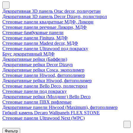
Декоративная 3D панель Orac decor, полиуретан
Декоративная 3D панель Decor Dizayn, полистирол
Стеновые панели квадратные МДФ, Ликорн
Стеновые панели реечные Ликорн, МДФ
Стеновые бамбуковые панели
Стеновые панели Finitura, МДФ
Стеновые панели Madest decor, МДФ
Стеновые панели Ultrawood под покраску
Брус декоративный МДФ
Декоративные рейки (Баффели)
Декоративные рейки Decor Dizayn
Декоративные рейки Cosca, экополимер
Стеновые панели Hiwood, фитополимер
Декоративные рейки Hiwood, фитополимер
Стеновые панели Bello Deco, полистирол
Стеновые панели под покраску
Декоративные рейки (Молдинг) Bello Deco
Стеновые панели ПВХ рифленые
Декоративные панели Hiwood (Maximum), фитополимер
Гибкий камень Decaro Wallpanels FLEX STONE
Стеновые панели Ultrawood Next (WPC)
Фильтр